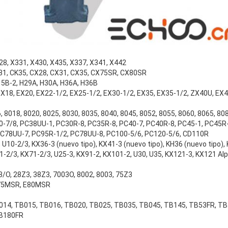
328, X331, X430, X435, X337, X341, X442
K31, CK35, CX28, CX31, CX35, CX75SR, CX80SR
15B-2, H29A, H30A, H36A, H36B
 EX18, EX20, EX22-1/2, EX25-1/2, EX30-1/2, EX35, EX35-1/2, ZX40U, EX
, 8018, 8020, 8025, 8030, 8035, 8040, 8045, 8052, 8055, 8060, 8065, 80
7/8, PC38UU-1, PC30R-8, PC35R-8, PC40-7, PC40R-8, PC45-1, PC45R-
PC78UU-7, PC95R-1/2, PC78UU-8, PC100-5/6, PC120-5/6, CD110R
 U10-2/3, KX36-3 (nuevo tipo), KX41-3 (nuevo tipo), KH36 (nuevo tipo),
1-2/3, KX71-2/3, U25-3, KX91-2, KX101-2, U30, U35, KX121-3, KX121 Alp
/O, 28Z3, 38Z3, 7003O, 8002, 8003, 75Z3
E75MSR, E80MSR
014, TB015, TB016, TB020, TB025, TB035, TB045, TB145, TB53FR, TB
TB180FR