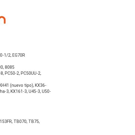
40-1/2, EG70R
80, 8085
8, PC50-2, PC50UU-2,
 KH41 (nuevo tipo), KX36-
ha-3, KX161-3, U45-3, U50-
153FR, TB070, TB75,