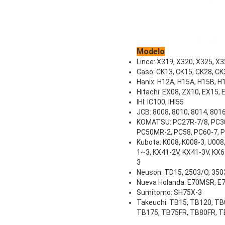
Modelo
Lince: X319, X320, X325, X
Caso: CK13, CK15, CK28, C
Hanix: H12A, H15A, H15B, H
Hitachi: EX08, ZX10, EX15,
IHI: IC100, IHI55
JCB: 8008, 8010, 8014, 8016
KOMATSU: PC27R-7/8, PC30-
PC50MR-2, PC58, PC60-7, 
Kubota: K008, K008-3, U008,
1~3, KX41-2V, KX41-3V, KX6
3
Neuson: TD15, 2503/O, 3503
Nueva Holanda: E70MSR, 
Sumitomo: SH75X-3
Takeuchi: TB15, TB120, TB
TB175, TB75FR, TB80FR, 