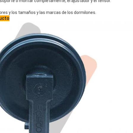
l soporte o montar completamente, el ajustador y el tensor.
res y los tamaños y las marcas de los dormilones.
ucto