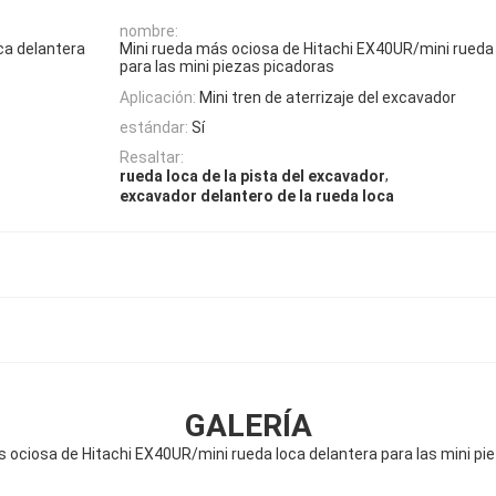
nombre:
ca delantera
Mini rueda más ociosa de Hitachi EX40UR/mini rueda 
para las mini piezas picadoras
Aplicación:
Mini tren de aterrizaje del excavador
estándar:
Sí
Resaltar:
,
rueda loca de la pista del excavador
excavador delantero de la rueda loca
GALERÍA
s ociosa de Hitachi EX40UR/mini rueda loca delantera para las mini pi