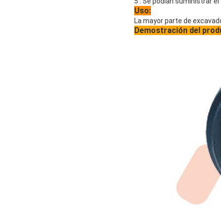
5 . Se podían suministrar e
Uso:
La mayor parte de excavado
Demostración del prod