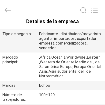
-
2026
Echoo
Corporation.
All
Rights
Reserved.
Detalles de la empresa
HOGAR
Tipo de negocio:
Fabricante , distribuidor/mayorista ,
PRODUCTOS
agente , importador , exportador ,
empresa comercializadora ,
vendedor
SOBRE
Mercado
,Africa,Oceania,Worldwide ,Eastern
NOSOTROS
principal:
,Western de Oriente Medio del , de
Suramérica Europe, Europa Oriental
Asia, Asia sudoriental del , de
Norteamérica
VIAJE
DE
Marcas:
Echoo
LA
Número de
100~120
trabajadores:
FÁBRICA