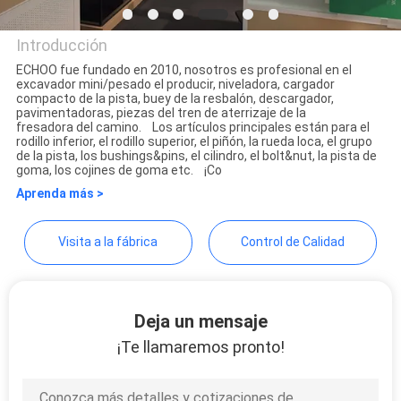
Introducción
PRIVACY
ECHOO fue fundado en 2010, nosotros es profesional en el
POLICY
excavador mini/pesado el producir, niveladora, cargador
Echoo Corporation
compacto de la pista, buey de la resbalón, descargador,
pavimentadoras, piezas del tren de aterrizaje de la
fresadora del camino. Los artículos principales están para el
rodillo inferior, el rodillo superior, el piñón, la rueda loca, el grupo
de la pista, los bushings&pins, el cilindro, el bolt&nut, la pista de
goma, los cojines de goma etc. ¡Co
Aprenda más >
Visita a la fábrica
Control de Calidad
Deja un mensaje
¡Te llamaremos pronto!