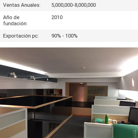
Ventas Anuales:
5,000,000-8,000,000
CONTROL
Año de
2010
fundación:
DE
CALIDAD
Exportación pc:
90% - 100%
NOTICIAS
PIDA
UNA
CITA
MAPA
DEL
SITIO