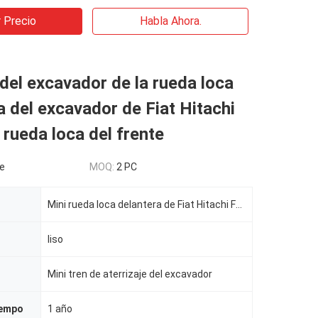
 Precio
Habla Ahora.
o del excavador de la rueda loca
ta del excavador de Fiat Hitachi
 rueda loca del frente
e
MOQ:
2 PC
Mini rueda loca delantera de Fiat Hitachi F30 para el mini tren de aterrizaje del excavador
liso
Mini tren de aterrizaje del excavador
iempo
1 año