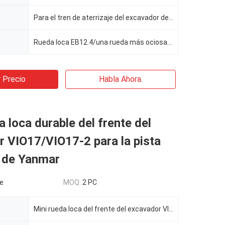
Para el tren de aterrizaje del excavador del trabajo EB12.4 del PEL
Rueda loca EB12.4/una rueda más ociosa/una rueda loca más ociosa del montaje/del frente
 Precio
Habla Ahora.
a loca durable del frente del
 VIO17/VIO17-2 para la pista
o de Yanmar
e
MOQ:
2 PC
Mini rueda loca del frente del excavador VIO17/VIO17-2 para la pista del acero de Yanmar