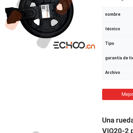
nombre
técnico
Tipo
garantía de t
Archivo
Mejor
Una rued
VIO20-2 p