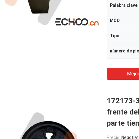
Palabra clave
MOQ
Tipo
número de pi
Mejor
172173-37
frente de
parte tie
Precio:
Negotiat