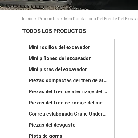
Inicio
/
Productos
/
Mini Rueda Loca Del Frente Del Excav
TODOS LOS PRODUCTOS
Mini rodillos del excavador
Mini piñones del excavador
Mini pistas del excavador
Piezas compactas del tren de aterrizaje del cargador de la pista
Piezas del tren de aterrizaje del dormilón
Piezas del tren de rodaje del mercado de accesorios
Correa eslabonada Crane Undercarriage Parts
Piezas del desgaste
Pista de goma