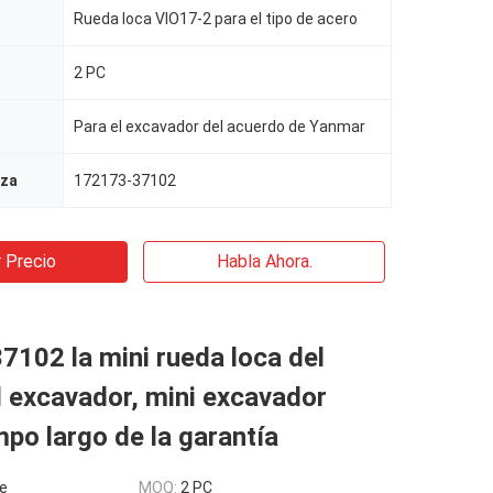
Rueda loca VIO17-2 para el tipo de acero
2 PC
Para el excavador del acuerdo de Yanmar
eza
172173-37102
 Precio
Habla Ahora.
102 la mini rueda loca del
l excavador, mini excavador
mpo largo de la garantía
e
MOQ:
2 PC