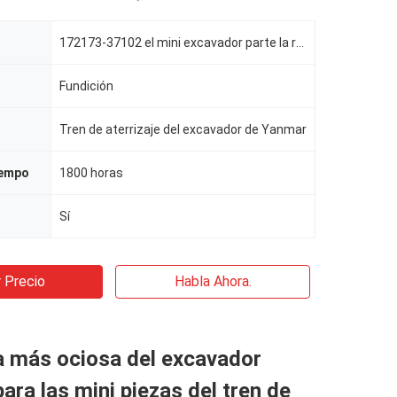
172173-37102 el mini excavador parte la rueda loca
Fundición
Tren de aterrizaje del excavador de Yanmar
iempo
1800 horas
Sí
 Precio
Habla Ahora.
a más ociosa del excavador
ara las mini piezas del tren de