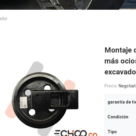
ador
Montaje d
más ocios
excavador
Precio:
Negotiat
garantía de t
Condición
Tipo