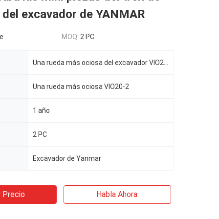
je del excavador de YANMAR
e
MOQ:
2 PC
Una rueda más ociosa del excavador VIO20-2 para el mini tren de aterrizaje del excavador de YANMAR
Una rueda más ociosa VIO20-2
1 año
2 PC
Excavador de Yanmar
 Precio
Habla Ahora.