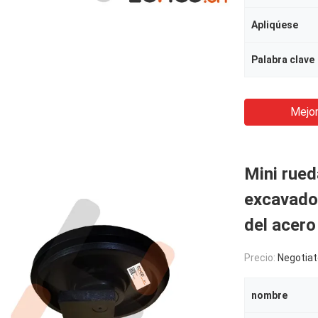
Apliqúese
Palabra clave
Mejor
Mini rued
excavador
del acer
Precio:
Negotiat
nombre