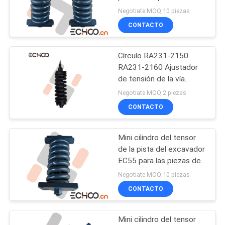
ajustador de la pista de
Negotiate MOQ:10 piezas
las piezas EC50 del tren
CONTACTO
PRIVACY
de aterrizaje de Volvo
POLICY
Círculo RA231-2150
RA231-2160 Ajustador
de tensión de la vía
izquierda y derecha
Negotiate MOQ:2 piezas
CONTACTO
Mini cilindro del tensor
de la pista del excavador
EC55 para las piezas del
tren de aterrizaje de
Negotiate MOQ:10 piezas
Volvo
CONTACTO
Mini cilindro del tensor