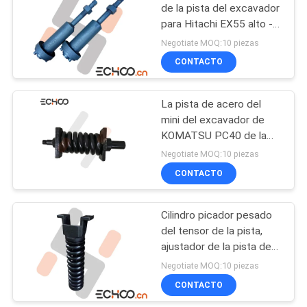
de la pista del excavador
para Hitachi EX55 alto -
abrasivo
Negotiate MOQ:10 piezas
CONTACTO
La pista de acero del
mini del excavador de
KOMATSU PC40 de la
pista del ajustador de
Negotiate MOQ:10 piezas
KOMATSU mini tren de
CONTACTO
aterrizaje del excavador
parte al OEM
Cilindro picador pesado
del tensor de la pista,
ajustador de la pista de
Hitachi del tamaño del
Negotiate MOQ:10 piezas
OEM
CONTACTO