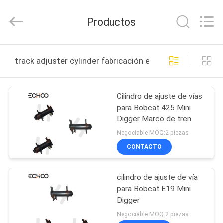
-
2026
Echoo
Productos
Corporation.
All
Rights
Reserved.
HOGAR
track adjuster cylinder fabricación en línea
PRODUCTOS
Cilindro de ajuste de vías
para Bobcat 425 Mini
SOBRE
Digger Marco de tren
NOSOTROS
Negociable MOQ:2 piezas
CONTACTO
VIAJE
cilindro de ajuste de vía
DE
para Bobcat E19 Mini
LA
Digger
FÁBRICA
Negociable MOQ:2 piezas