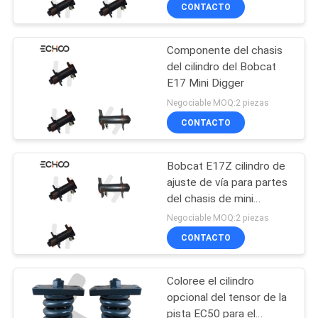
CONTACTO
CONTROL
Componente del chasis
DE
del cilindro del Bobcat
CALIDAD
E17 Mini Digger
Negociable MOQ:2 piezas
NOTICIAS
CONTACTO
Bobcat E17Z cilindro de
PIDA
ajuste de vía para partes
UNA
del chasis de mini
excavadoras
CITA
Negociable MOQ:2 piezas
CONTACTO
MAPA
Coloree el cilindro
DEL
opcional del tensor de la
SITIO
pista EC50 para el