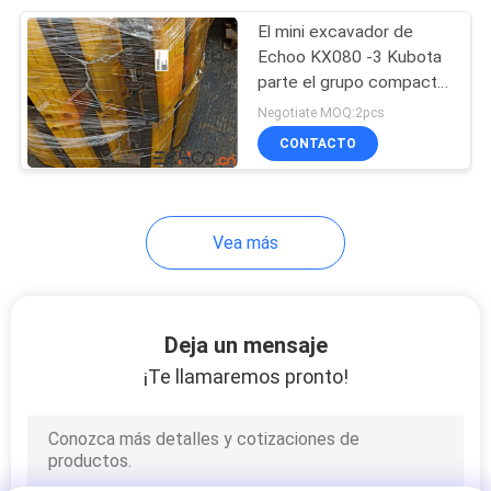
El mini excavador de
367
Echoo KX080 -3 Kubota
parte el grupo compacto
Pista de goma
de la pista del excavador
Negotiate MOQ:2pcs
CONTACTO
Vea más
225
Cilindro del tensor
Deja un mensaje
de la pista
¡Te llamaremos pronto!