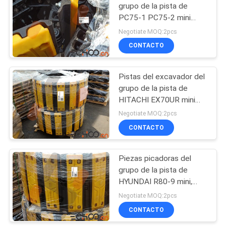
grupo de la pista de
PC75-1 PC75-2 mini
21
para el excavador del
Negotiate MOQ:2pcs
acuerdo de KOMATSU
Correa eslabonada
CONTACTO
Crane Undercarriage
Pistas del excavador del
Parts
grupo de la pista de
HITACHI EX70UR mini
para el excavador
Negotiate MOQ:2pcs
compacto
CONTACTO
74
Piezas picadoras del
Piezas del desgaste
grupo de la pista de
HYUNDAI R80-9 mini,
piezas compactas
Negotiate MOQ:2pcs
durables del excavador
CONTACTO