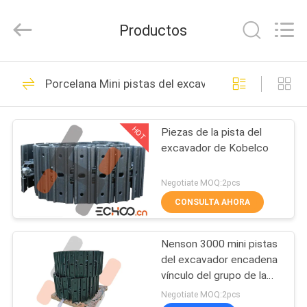
-
2026
Echoo
Productos
Corporation.
All
Rights
Reserved.
HOGAR
855
Porcelana Mini pistas del excavador
Mini rodillos del
PRODUCTOS
excavador
HOT
Piezas de la pista del
excavador de Kobelco
SOBRE
NOSOTROS
Negotiate MOQ:2pcs
CONSULTA AHORA
452
VIAJE
Mini piñones del
Nenson 3000 mini pistas
DE
del excavador encadena
LA
excavador
vínculo del grupo de la
pista de las piezas del
FÁBRICA
Negotiate MOQ:2pcs