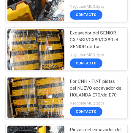
pista
piezas del excavador
Negotiate MOQ:2pcs
para el mini excavador
CONTACTO
PRIVACY
184
POLICY
Piezas del tren de
Excavador del SENIOR
CX75SR/CX80/CX80 el
aterrizaje del
SENIOR de for
caseCX75/mini sigue al
dormilón
Negotiate MOQ:2pcs
grupo 1 año de garantía
CONTACTO
For CNH - FIAT pistas
1126
del NUEVO excavador de
Piezas del tren de
HOLANDA E70/de E70B
mini con el cojín de la
Negotiate MOQ:2pcs
rodaje del mercado
pista del poliuretano
CONTACTO
de accesorios
Piezas del excavador del