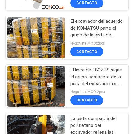
tren de aterrizaje del
CONTACTO
montaje
CONTROL
El excavador del acuerdo
DE
375
de KOMATSU parte el
CALIDAD
grupo de la pista de
Mini pistas del
PC88MR -8 con el cojín
Negotiate MOQ:2pcs
excavador
de poliuretano
NOTICIAS
CONTACTO
El lince de E80ZTS sigue
PIDA
el grupo compacto de la
UNA
pista del excavador con
964
alta durabilidad
CITA
Negotiate MOQ:2pcs
Piezas compactas
CONTACTO
MAPA
del tren de aterrizaje
La pista compacta del
DEL
del cargador de la
poliuretano del
SITIO
excavador rellena las