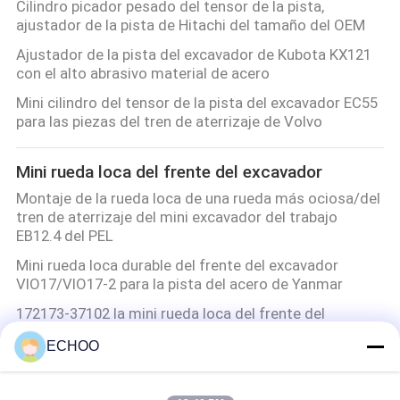
Cilindro picador pesado del tensor de la pista,
ajustador de la pista de Hitachi del tamaño del OEM
Ajustador de la pista del excavador de Kubota KX121
con el alto abrasivo material de acero
Mini cilindro del tensor de la pista del excavador EC55
para las piezas del tren de aterrizaje de Volvo
Mini rueda loca del frente del excavador
Montaje de la rueda loca de una rueda más ociosa/del
tren de aterrizaje del mini excavador del trabajo
EB12.4 del PEL
Mini rueda loca durable del frente del excavador
VIO17/VIO17-2 para la pista del acero de Yanmar
172173-37102 la mini rueda loca del frente del
excavador, mini excavador parte tiempo largo de la
ECHOO
garantía
Una rueda más ociosa del excavador VIO20-2 para las
mini piezas del tren de aterrizaje del excavador de