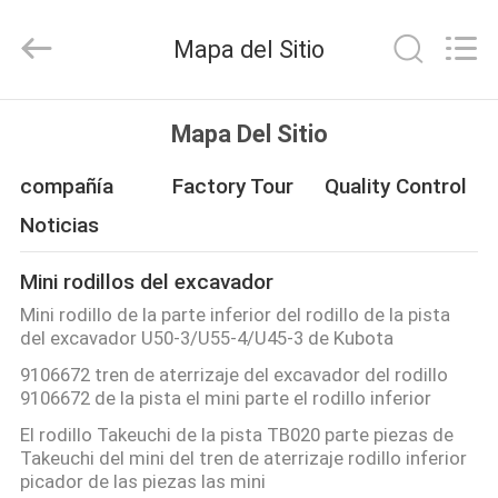
-
2026
Echoo
Mapa del Sitio
Corporation.
All
Rights
Reserved.
HOGAR
Mapa Del Sitio
PRODUCTOS
compañía
Factory Tour
Quality Control
Noticias
SOBRE
Mini rodillos del excavador
NOSOTROS
Mini rodillo de la parte inferior del rodillo de la pista
del excavador U50-3/U55-4/U45-3 de Kubota
VIAJE
9106672 tren de aterrizaje del excavador del rodillo
9106672 de la pista el mini parte el rodillo inferior
DE
El rodillo Takeuchi de la pista TB020 parte piezas de
LA
Takeuchi del mini del tren de aterrizaje rodillo inferior
FÁBRICA
picador de las piezas las mini