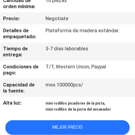
Cantidad de
10 piezas
orden mínima:
CONTROL
Precio:
Negotiate
DE
Detalles de
Plataforma de madera estándar.
CALIDAD
empaquetado:
Tiempo de
3-7 días laborables
NOTICIAS
entrega:
Condiciones de
T/T, Western Union, Paypal
PIDA
pago:
UNA
Capacidad de
mes 100000pcs/
la fuente:
CITA
Alta luz:
,
mini rodillos picadores de la pista
mini rodillos de la pista del excavador
MAPA
DEL
MEJOR PRECIO
SITIO