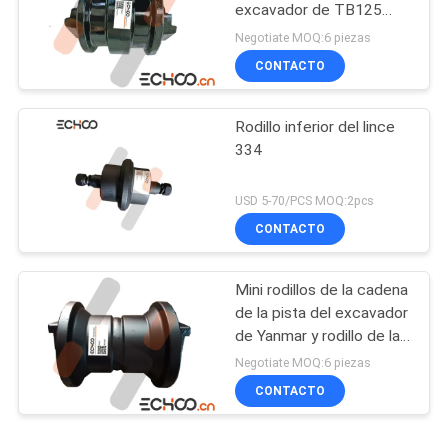
excavador de TB125
Takeuchi
Negotiate MOQ:6 piezas
CONTACTO
Rodillo inferior del lince
334
USD 5-70/PCS MOQ:2pcs
CONTACTO
Mini rodillos de la cadena
de la pista del excavador
de Yanmar y rodillo de la
parte inferior VIO75
Negotiate MOQ:6 piezas
CONTACTO