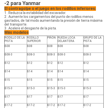
-2 para Yanmar
El contragolpe o el juego en los rodillos inferiores:
1 . Reduzca la estabilidad del excavador.
2 . Aumente los cargamentos del punto de rodillos menos
gastados, de tal modo aumentando la presión de tierra máxima
del transporte.
3 . Acelere el desgaste de la pista.
Más modelos
RODILLO DE LA
RODILLO
PIÑÓN
RUEDA LOCA
GRUPO DE LA
PISTA
SUPERIOR
DELANTERA
PISTA
B08
B08
B08
B08
B08
B08-3
B08-3
B08-3
B08-3
B08-3
B12
B12
B12
B12
B12
B14
B14
B14
B14
B14
B15
B15
B15
B15
B15
B15-3
B15-3
B15-3
B15-3
B15-3
B17
B17
B17
B17
B17
B17-2
B17-2
B17-2
B17-2
B17-2