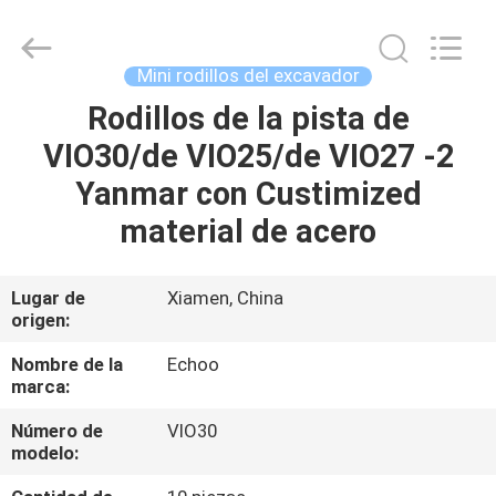
-
2026
Echoo
Corporation.
All
Mini rodillos del excavador
Rights
Reserved.
Rodillos de la pista de
HOGAR
VIO30/de VIO25/de VIO27 -2
PRODUCTOS
Yanmar con Custimized
material de acero
SOBRE
NOSOTROS
Lugar de
Xiamen, China
origen:
VIAJE
Nombre de la
Echoo
marca:
DE
Número de
VIO30
LA
modelo:
FÁBRICA