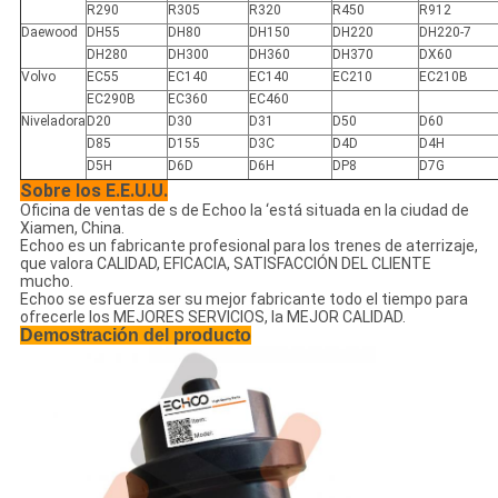
R290
R305
R320
R450
R912
Daewood
DH55
DH80
DH150
DH220
DH220-7
DH280
DH300
DH360
DH370
DX60
Volvo
EC55
EC140
EC140
EC210
EC210B
EC290B
EC360
EC460
Niveladora
D20
D30
D31
D50
D60
D85
D155
D3C
D4D
D4H
D5H
D6D
D6H
DP8
D7G
Sobre los E.E.U.U.
Oficina de ventas de s de Echoo la ‘está situada en la ciudad de
Xiamen, China.
Echoo es un fabricante profesional para los trenes de aterrizaje,
que valora CALIDAD, EFICACIA, SATISFACCIÓN DEL CLIENTE
mucho.
Echoo se esfuerza ser su mejor fabricante todo el tiempo para
ofrecerle los MEJORES SERVICIOS, la MEJOR CALIDAD.
Demostración del producto