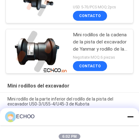
USD 5-70/PCS MOQ:2pcs
CONTACTO
Mini rodillos de la cadena
de la pista del excavador
de Yanmar y rodillo de la
parte inferior VIO75
Negotiate MOQ:6 piezas
CONTACTO
Mini rodillos del excavador
Mini rodillo de la parte inferior del rodillo de la pista del
excavador U50-3/U55-4/U45-3 de Kubota
ECHOO
9106672 tren de aterrizaje del excavador del rodillo 9106672
de la pista el mini parte el rodillo inferior
El rodillo Takeuchi de la pista TB020 parte piezas de Takeuchi
6:02 PM