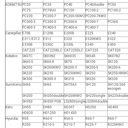
KOMATSU
PC20
PC30
PC40
PC40double
PC50
PC75
PC78UU
PC100
PC100-2
PC100-2
PC220
PC200-7
PC200-5KWO
PC200-7KWO
PC300-3
PC300-5
PC300-6
PC300-7
PC360
PC400-3
PC400-5
PC400-6
PC400-7
Caterpillar
E70B
E120B
E200B
E225
E240
E311/E312
E312
E320
E320KWO
E322
E330B
E330C
E330L
E345
E450
CAT225
CAT225BLC
CAT225DLC
CAT235
CAT320
Kobelco
SK07C
SK03N2
SK0035
SK045
SK07N2
SK60-5
SK60-8
SK70
SK100
SK120
SK200
SK200KWO
SK200-3
SK200-5
SK200-6
SK220
SK230
SK230KWO
SK250
SK250/8KW
SK300
SK300-3
SK310
SK320
SK330
Sumitomo
SH60
SH65
SH75A3
SH120
SH120/260
escogen
SH200
SH200double
SH200KWO
SH220single
SH220doubl
SH350
SH350 POB
LS2800single
LS2800double
Kato
DH55
DH80
HD307
HD250
HD450
HD820
HD1250
HD1430
Hyundai
R55
R60-5
R60-5
R60-7
R60-7
R200
R210-3
R210-7
R225-7
R225KWO