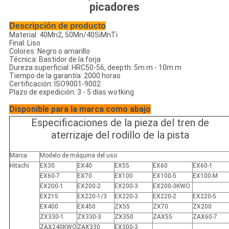
picadores
Descripción de producto
Material: 40Mn2, 50Mn/40SiMnTi
Final: Liso
Colores: Negro o amarillo
Técnica: Bastidor de la forja
Dureza superficial: HRC50-56, deepth: 5m m - 10m m
Tiempo de la garantía: 2000 horas
Certificación: ISO9001-9002
Plazo de expedición: 3 - 5 días wotking
Disponible para la marca como abajo
Especificaciones de la pieza del tren de
aterrizaje del rodillo de la pista
Marca
Modelo de máquina del uso
Hitachi
EX30
EX40
EX55
EX60
EX60-1
EX60-7
EX70
EX100
EX100-5
EX100-M
EX200-1
EX200-2
EX200-3
EX200-3KWO
EX215
EX220-1/3
EX220-3
EX220-2
EX220-5
EX400
EX450
ZX55
ZX70
ZX200
ZX330-1
ZX330-3
ZX350
ZAX55
ZAX60-7
ZAX240KWO
ZAX330
EX300-3