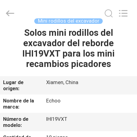
-
2026
Echoo
Corporation.
All
Mini rodillos del excavador
Rights
Reserved.
Solos mini rodillos del
HOGAR
excavador del reborde
PRODUCTOS
IHI19VXT para los mini
recambios picadores
SOBRE
NOSOTROS
Lugar de
Xiamen, China
origen:
VIAJE
Nombre de la
Echoo
marca:
DE
Número de
IHI19VXT
LA
modelo:
FÁBRICA