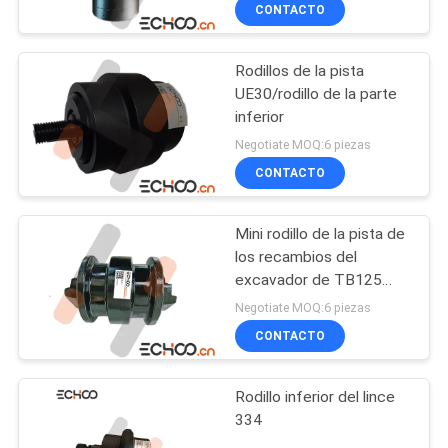
CONTACTO
Rodillos de la pista
UE30/rodillo de la parte
inferior
Negotiate MOQ:6 piezas
CONTACTO
Mini rodillo de la pista de
los recambios del
excavador de TB125
Takeuchi
Negotiate MOQ:6 piezas
CONTACTO
Rodillo inferior del lince
334