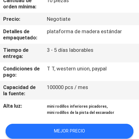
Cantidad de
10 piezas
orden mínima:
CONTROL
Precio:
Negotiate
DE
Detalles de
plataforma de madera estándar
CALIDAD
empaquetado:
Tiempo de
3 - 5 días laborables
NOTICIAS
entrega:
Condiciones de
T T, western union, paypal
PIDA
pago:
UNA
Capacidad de
100000 pcs / mes
la fuente:
CITA
Alta luz:
,
mini rodillos inferiores picadores
mini rodillos de la pista del excavador
MAPA
DEL
MEJOR PRECIO
SITIO